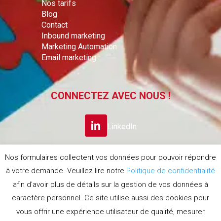
Nos tarifs
Blog
Contact
Inbound marketing
Marketing Automation
Email marketing
CONNECTEZ AVEC NOUS !
LinkedIn
Nos formulaires collectent vos données pour pouvoir répondre
S’INSCRIRE A LA
à votre demande. Veuillez lire notre
Politique de confidentialité
NEWSLETTER
afin d'avoir plus de détails sur la gestion de vos données à
caractère personnel. Ce site utilise aussi des cookies pour
Politique de confidentialité
vous offrir une expérience utilisateur de qualité, mesurer
Politique d'utilisation des cookies