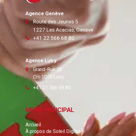
Agence Genève
Route des Jeunes 5
1227 Les Acacias, Genève
+41 22 566 68 80
Agence Lutry
Grand-Rue 10
CH-1095 Lutry
+41 21 566 58 80
MENU PRINCIPAL
Accueil
À propos de Soleil Digital