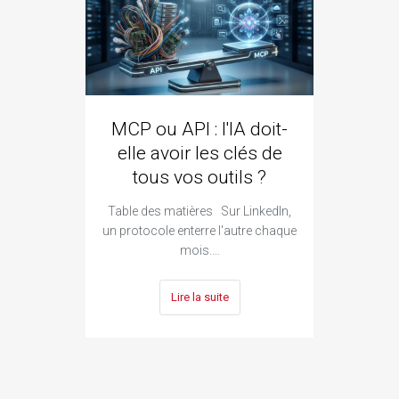
MCP ou API : l'IA doit-
ozze
elle avoir les clés de
qui 
tous vos outils ?
Goo
Table des matières Sur LinkedIn,
Ta
un protocole enterre l'autre chaque
constr
mois.…
Lire la suite