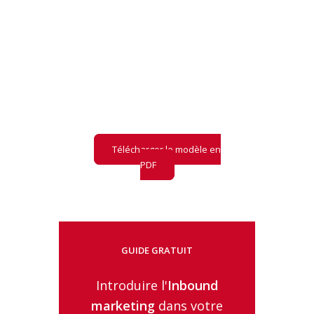
PRÉ-AUDIT LLM
Retrouvez notre
modèle
de pré-audit
LLM
et ce qu'il contient
Télécharger le modèle en
PDF
GUIDE GRATUIT
Introduire l'
Inbound
marketing
dans votre