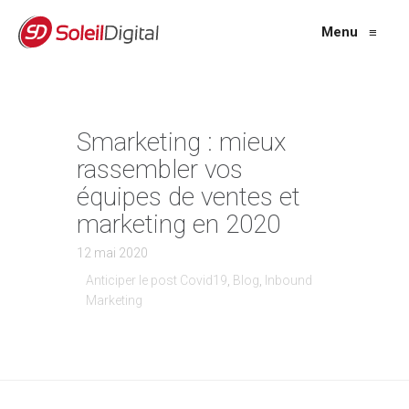
Menu
≡
Smarketing : mieux
rassembler vos
équipes de ventes et
marketing en 2020
12 mai 2020
Anticiper le post Covid19
,
Blog
,
Inbound
Marketing