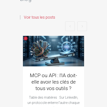
Voir tous les posts
MCP ou API : l'IA doit-
ozze
elle avoir les clés de
qui 
tous vos outils ?
Goo
Table des matières Sur LinkedIn,
Ta
un protocole enterre l'autre chaque
constr