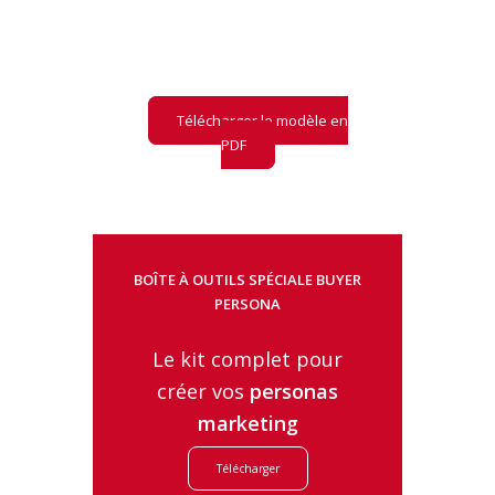
Retrouvez notre
modèle
de pré-audit
LLM
et ce qu'il contient
Télécharger le modèle en
PDF
BOÎTE À OUTILS SPÉCIALE BUYER
PERSONA
Le kit complet pour
créer vos
personas
marketing
Télécharger