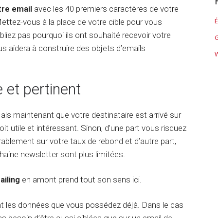
e
g
o
e
n
otre email
avec les 40 premiers caractères de votre
e
r
t
c
É
ttez-vous à la place de votre cible pour vous
t
C
t
i
e
o
a
i
n
oubliez pas pourquoi ils ont souhaité recevoir votre
m
G
n
u
n
g
e
s aidera à construire des objets d’emails
t
d
g
n
e
i
S
t
n
t
E
C
u
s
O
h
 et pertinent
m
a
a
u
v
F
t
l
a
o
G
ais maintenant que votre destinataire est arrivé sur
t
n
r
P
i
c
oit utile et intéressant. Sinon, d’une part vous risquez
m
T
l
é
a
rablement sur votre taux de rebond et d’autre part,
i
s
t
R
n
haine newsletter sont plus limitées.
i
é
g
o
f
u
n
é
ailing
en amont prend tout son sens ici.
e
S
r
E
e
C
O
n
sant les données que vous possédez déjà. Dans le cas
o
c