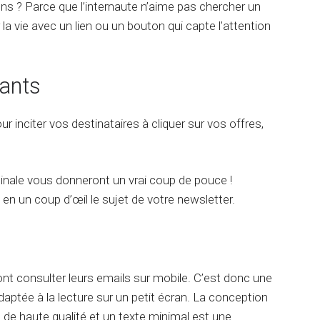
ens ? Parce que l’internaute n’aime pas chercher un
e
er la vie avec un lien ou un bouton qui capte l’attention
n
t
G
e
vants
m
i
n
i
r inciter vos destinataires à cliquer sur vos offres,
ginale vous donneront un vrai coup de pouce !
 en un coup d’œil le sujet de votre newsletter.
vont consulter leurs emails sur mobile. C’est donc une
adaptée à la lecture sur un petit écran. La conception
 de haute qualité et un texte minimal est une