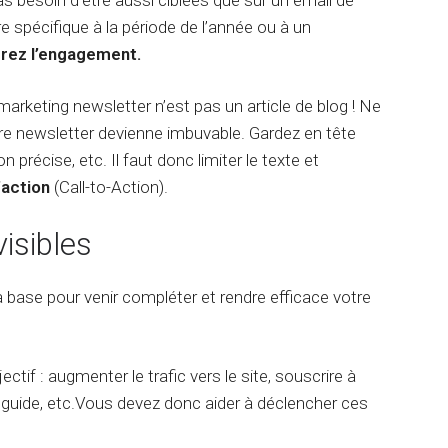
s besoin d’être aussi ciblées que sur un email de
c
e
o
m
e spécifique à la période de l’année ou à un
n
e
rez l’engagement.
s
n
é
t
m
C
rketing newsletter n’est pas un article de blog ! Ne
a
l
tre newsletter devienne imbuvable. Gardez en tête
n
a
t
u
on précise, etc. Il faut donc limiter le texte et
i
d
’action
(Call-to-Action).
q
e
u
A
e
I
visibles
R
é
a base pour venir compléter et rendre efficace votre
f
é
r
e
if : augmenter le trafic vers le site, souscrire à
n
n guide, etc.Vous devez donc aider à déclencher ces
c
e
m