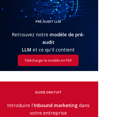
e
i
s
l
d
s
’
PRÉ-AUDIT LLM
e
W
m
e
Retrouvez notre
modèle de pré-
p
b
l
i
audit
o
n
i
LLM
et ce qu'il contient
a
r
s
Télécharger le modèle en PDF
É
t
u
d
e
GUIDE GRATUIT
s
d
Introduire l'
Inbound marketing
dans
e
C
votre entreprise
a