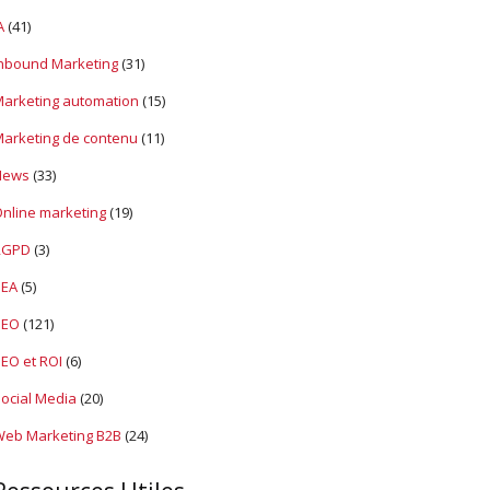
u
d
A
(41)
e
nbound Marketing
(31)
s
S
arketing automation
(15)
E
O
arketing de contenu
(11)
News
(33)
nline marketing
(19)
RGPD
(3)
SEA
(5)
SEO
(121)
EO et ROI
(6)
ocial Media
(20)
eb Marketing B2B
(24)