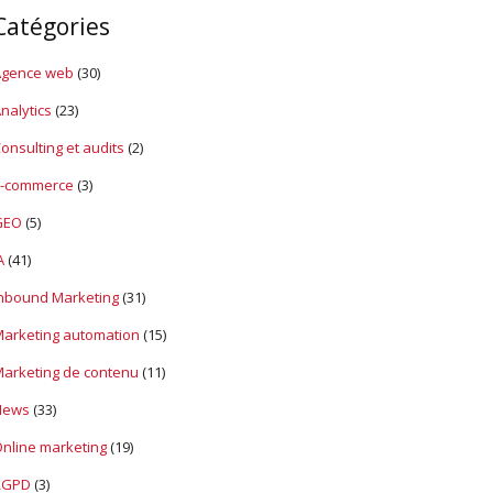
u
Catégories
d
e
s
Agence web
(30)
S
E
nalytics
(23)
O
onsulting et audits
(2)
E-commerce
(3)
GEO
(5)
A
(41)
nbound Marketing
(31)
arketing automation
(15)
arketing de contenu
(11)
News
(33)
nline marketing
(19)
RGPD
(3)