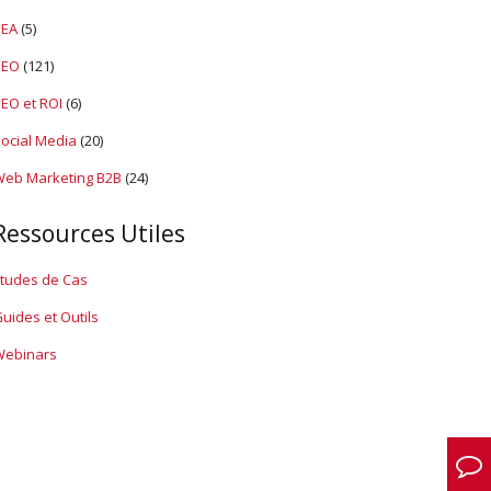
SEA
(5)
SEO
(121)
EO et ROI
(6)
ocial Media
(20)
eb Marketing B2B
(24)
Ressources Utiles
tudes de Cas
uides et Outils
Webinars