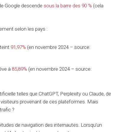
e
e de Google descende
sous la barre des 90 %
(cela
n
t
G
e
lement selon les pays :
m
i
n
teint
91,97%
(en novembre 2024 – source:
i
lève à
85,89%
(en novembre 2024 – source:
ificielle telles que ChatGPT, Perplexity ou Claude, de
 visiteurs provenant de ces plateformes. Mais
rafic ?
bitudes de navigation des internautes. Lorsqu'un