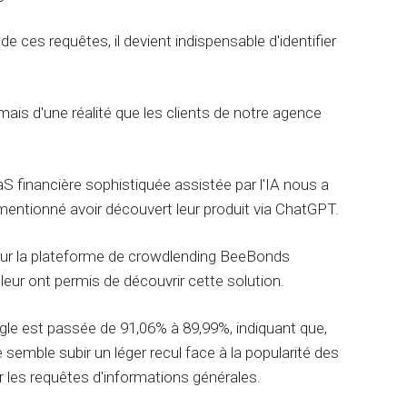
c
e
o
m
n
e
e ces requêtes, il devient indispensable d'identifier
s
n
é
t
m
C
a
l
ais d'une réalité que les clients de notre agence
n
a
t
u
i
d
q
e
S financière sophistiquée assistée par l'IA nous a
u
A
mentionné avoir découvert leur produit via ChatGPT.
e
I
R
sur la plateforme de crowdlending BeeBonds
é
ur ont permis de découvrir cette solution.
f
é
r
le est passée de 91,06% à 89,99%, indiquant que,
e
semble subir un léger recul face à la popularité des
n
c
r les requêtes d'informations générales.
e
m