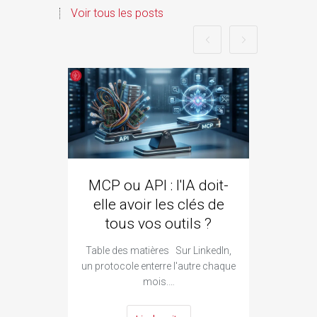
Voir tous les posts
MCP ou API : l'IA doit-
ozze
elle avoir les clés de
qui 
tous vos outils ?
Goo
Table des matières Sur LinkedIn,
Ta
un protocole enterre l'autre chaque
constr
mois.…