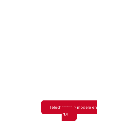
PRÉ-AUDIT LLM
Retrouvez notre
modèle
de pré-audit
LLM
et ce qu'il contient
Télécharger le modèle en
PDF