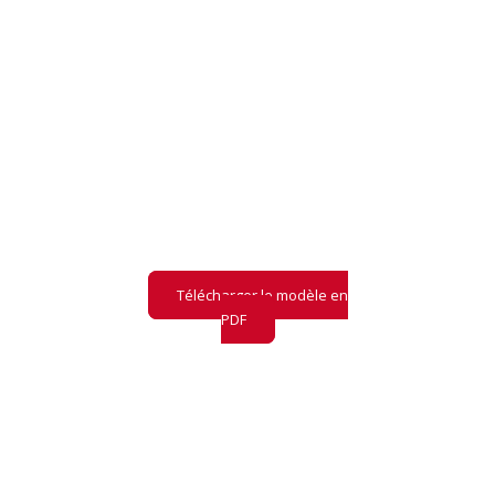
PRÉ-AUDIT LLM
Retrouvez notre
modèle
de pré-audit
LLM
et ce qu'il contient
Télécharger le modèle en
PDF