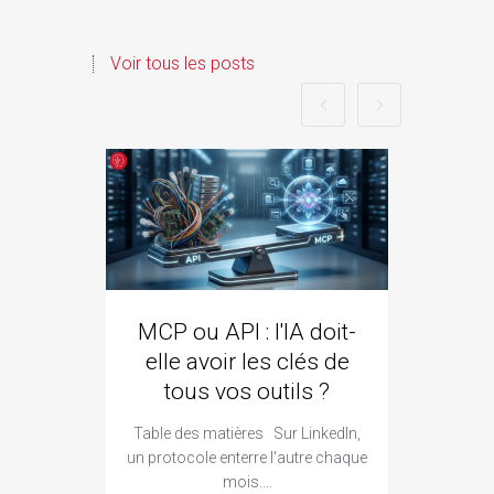
Voir tous les posts
MCP ou API : l'IA doit-
ozze
elle avoir les clés de
qui 
tous vos outils ?
Goo
Table des matières Sur LinkedIn,
Ta
un protocole enterre l'autre chaque
constr
mois.…