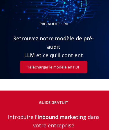
e
i
s
l
d
s
’
PRÉ-AUDIT LLM
e
W
m
e
Retrouvez notre
modèle de pré-
p
b
l
i
audit
o
n
i
LLM
et ce qu'il contient
a
r
s
Télécharger le modèle en PDF
É
t
u
d
e
GUIDE GRATUIT
s
d
Introduire l'
Inbound marketing
dans
e
C
votre entreprise
a