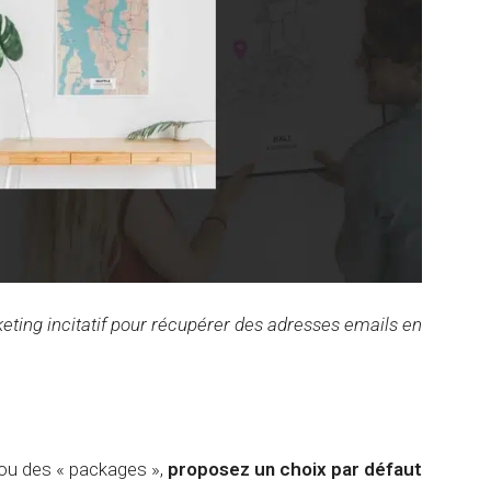
c
e
o
m
n
e
s
n
é
t
m
C
a
l
n
a
t
u
i
d
q
e
u
A
e
I
R
é
eting incitatif pour récupérer des adresses emails en
f
é
r
e
n
c
e
 ou des « packages »,
proposez un choix par défaut
m