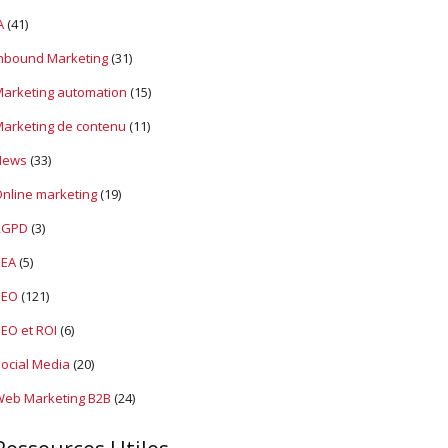
u
d
A
(41)
e
nbound Marketing
(31)
s
S
arketing automation
(15)
E
O
arketing de contenu
(11)
News
(33)
nline marketing
(19)
RGPD
(3)
SEA
(5)
SEO
(121)
EO et ROI
(6)
ocial Media
(20)
eb Marketing B2B
(24)