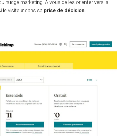
du nudge marketing. A vous de les orienter vers la
e
 le visiteur dans sa
prise de décision.
n
t
G
e
m
i
n
i