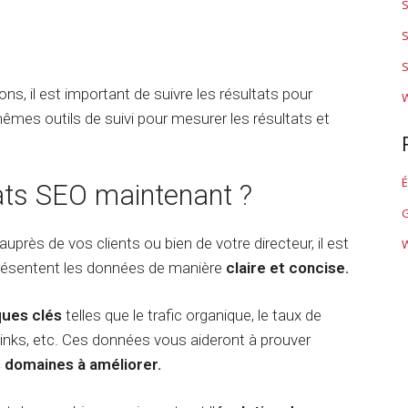
e
g
o
e
n
e
r
t
c
S
t
C
t
i
e
o
a
i
n
m
S
n
u
n
g
e
s, il est important de suivre les résultats pour
t
d
W
g
n
e
i
S
 mêmes outils de suivi pour mesurer les résultats et
t
n
t
E
C
u
s
O
h
m
a
a
É
u
v
ats SEO maintenant ?
F
t
l
a
o
G
G
t
n
r
P
i
c
m
T
 auprès de vos clients ou bien de votre directeur, il est
l
é
a
résentent les données de manière
claire et concise.
i
s
t
R
n
i
é
g
o
f
ques clés
telles que le trafic organique, le taux de
u
n
é
klinks, etc. Ces données vous aideront à prouver
e
S
r
E
e
es domaines à améliorer.
C
O
n
o
c