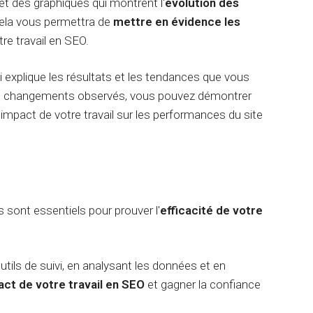
c
et des graphiques qui montrent l'
évolution des
e
o
m
Cela vous permettra de
mettre en évidence les
n
e
e travail en SEO.
s
n
é
t
m
C
qui explique les résultats et les tendances que vous
a
l
n
 les changements observés, vous pouvez démontrer
a
t
u
'impact de votre travail sur les performances du site
i
d
q
e
u
A
e
I
R
é
s sont essentiels pour prouver l'
efficacité de votre
f
é
r
e
outils de suivi, en analysant les données et en
n
ct de votre travail en SEO
et gagner la confiance
c
e
m