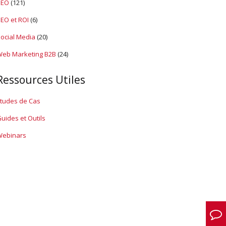
SEO
(121)
EO et ROI
(6)
ocial Media
(20)
eb Marketing B2B
(24)
Ressources Utiles
tudes de Cas
uides et Outils
Webinars