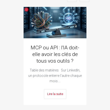
MCP ou API : l'IA doit-
ozze
elle avoir les clés de
qui 
tous vos outils ?
Goo
Table des matières Sur LinkedIn,
Ta
un protocole enterre l'autre chaque
constr
mois.…
Lire la suite