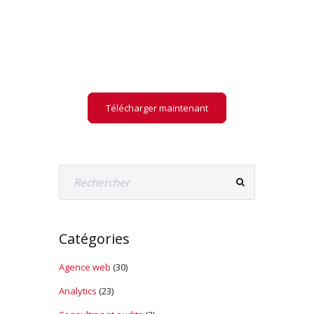
indispensable pour
choisir
les bons KPI
en Web
Analytics
Télécharger maintenant
Catégories
Agence web
(30)
Analytics
(23)