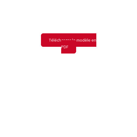
Retrouvez notre
modèle
de pré-audit
LLM
et ce qu'il contient
Télécharger le modèle en
PDF
CHECKLIST
La checklist