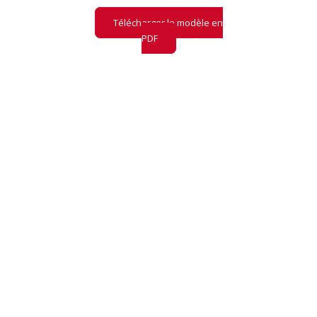
Télécharger le modèle en
PDF
CHECKLIST
La checklist
indispensable pour
choisir
les bons KPI
en Web