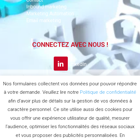
Inbound marketing
Marketing Automation
Email marketing
CONNECTEZ AVEC NOUS !
LinkedIn
Nos formulaires collectent vos données pour pouvoir répondre
S’INSCRIRE A LA
à votre demande. Veuillez lire notre
Politique de confidentialité
NEWSLETTER
afin d'avoir plus de détails sur la gestion de vos données à
caractère personnel. Ce site utilise aussi des cookies pour
Politique de confidentialité
vous offrir une expérience utilisateur de qualité, mesurer
Politique d'utilisation des cookies
Conditions générales
l’audience, optimiser les fonctionnalités des réseaux sociaux
et vous proposer des publicités personnalisées. En