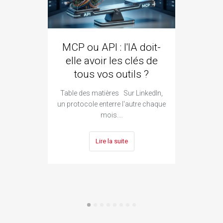
MCP ou API : l'IA doit-
ozze
elle avoir les clés de
qui 
tous vos outils ?
Goo
Table des matières Sur LinkedIn,
Ta
un protocole enterre l'autre chaque
constr
mois.…
Lire la suite