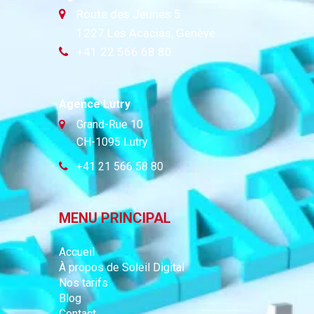
Route des Jeunes 5
1227 Les Acacias, Genève
+41 22 566 68 80
Agence Lutry
Grand-Rue 10
CH-1095 Lutry
+41 21 566 58 80
MENU PRINCIPAL
Accueil
À propos de Soleil Digital
Nos tarifs
Blog
Contact