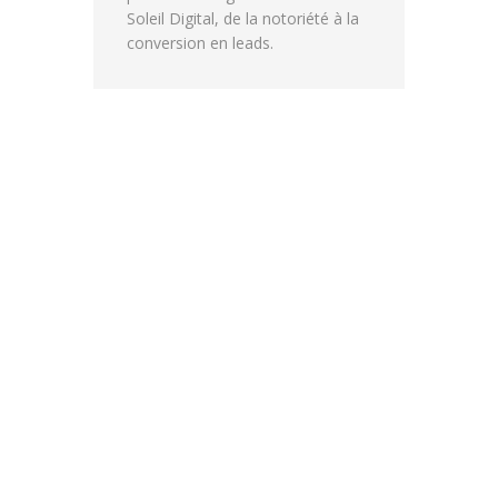
Soleil Digital, de la notoriété à la
conversion en leads.
PRÉ-AUDIT LLM
Retrouvez notre
modèle
de pré-audit
LLM
et ce qu'il contient