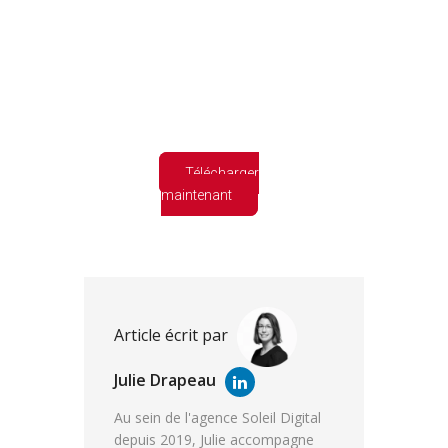
GUIDE GRATUIT
Prévision et
anticipation du
Retour Sur
Investissement
pour
le référencement
naturel (SEO)
Télécharger
maintenant
Article écrit par
Julie Drapeau
Au sein de l'agence Soleil Digital
depuis 2019, Julie accompagne