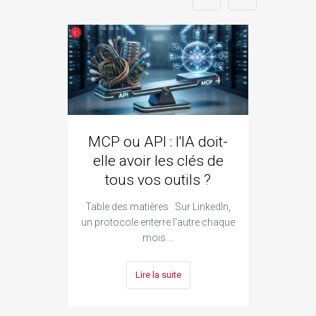
MCP ou API : l'IA doit-
ozze
elle avoir les clés de
qui 
tous vos outils ?
Goo
Table des matières Sur LinkedIn,
Ta
un protocole enterre l'autre chaque
constr
mois.…
Lire la suite