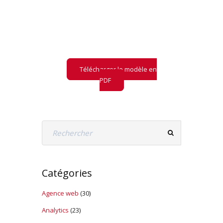
Retrouvez notre
modèle
de pré-audit
LLM
et ce qu'il contient
Télécharger le modèle en
PDF
Catégories
Agence web
(30)
Analytics
(23)