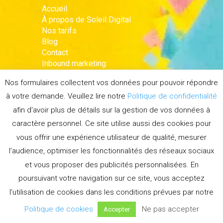
Accueil
À propos de Soleil Digital
Nos tarifs
Blog
Contact
Inbound marketing
Marketing Automation
Nos formulaires collectent vos données pour pouvoir répondre
Email marketing
à votre demande. Veuillez lire notre
Politique de confidentialité
afin d'avoir plus de détails sur la gestion de vos données à
CONNECTEZ AVEC NOUS !
caractère personnel. Ce site utilise aussi des cookies pour
vous offrir une expérience utilisateur de qualité, mesurer
l’audience, optimiser les fonctionnalités des réseaux sociaux
LinkedIn
et vous proposer des publicités personnalisées. En
poursuivant votre navigation sur ce site, vous acceptez
S’INSCRIRE A LA
l’utilisation de cookies dans les conditions prévues par notre
NEWSLETTER
Politique de cookies
Ne pas accepter
Accepter