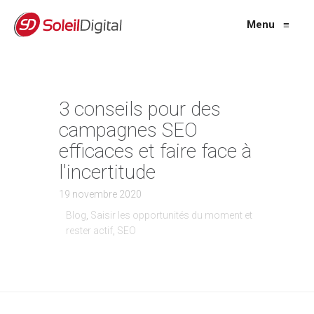
Menu
≡
3 conseils pour des
campagnes SEO
efficaces et faire face à
l'incertitude
19 novembre 2020
Blog
,
Saisir les opportunités du moment et
rester actif
,
SEO