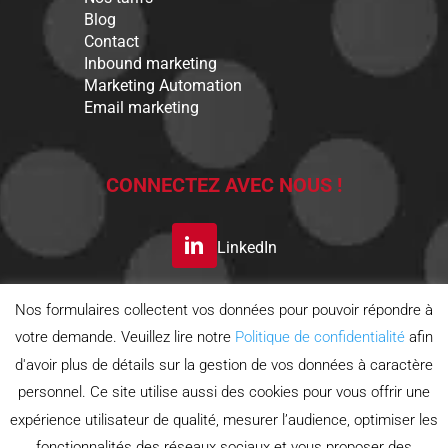
Blog
Contact
Inbound marketing
Marketing Automation
Email marketing
CONNECTEZ AVEC NOUS !
LinkedIn
Nos formulaires collectent vos données pour pouvoir répondre à
S’INSCRIRE A LA
votre demande. Veuillez lire notre
Politique de confidentialité
afin
NEWSLETTER
d'avoir plus de détails sur la gestion de vos données à caractère
personnel. Ce site utilise aussi des cookies pour vous offrir une
Politique de confidentialité
expérience utilisateur de qualité, mesurer l’audience, optimiser les
Politique d'utilisation des cookies
Conditions générales
fonctionnalités des réseaux sociaux et vous proposer des