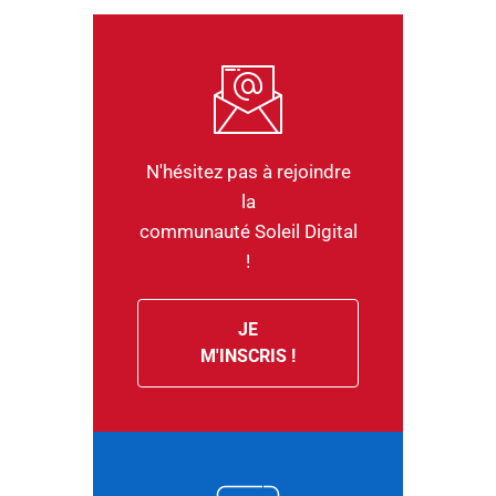
N'hésitez pas à rejoindre
la
communauté Soleil Digital
!
JE
M'INSCRIS !