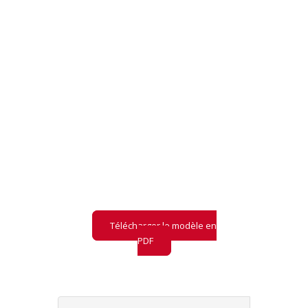
PRÉ-AUDIT LLM
Retrouvez notre
modèle
de pré-audit
LLM
et ce qu'il contient
Télécharger le modèle en
PDF