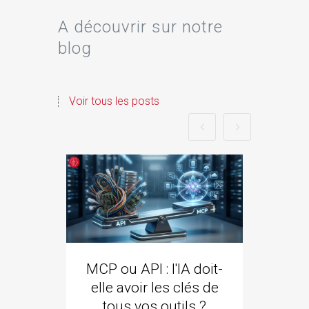
A découvrir sur notre
blog
Voir tous les posts
MCP ou API : l'IA doit-
ozze
elle avoir les clés de
qui 
tous vos outils ?
Goo