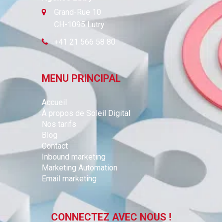
Grand-Rue 10
CH-1095 Lutry
+41 21 566 58 80
MENU PRINCIPAL
Accueil
À propos de Soleil Digital
Nos tarifs
Blog
Contact
Inbound marketing
Marketing Automation
Email marketing
CONNECTEZ AVEC NOUS !