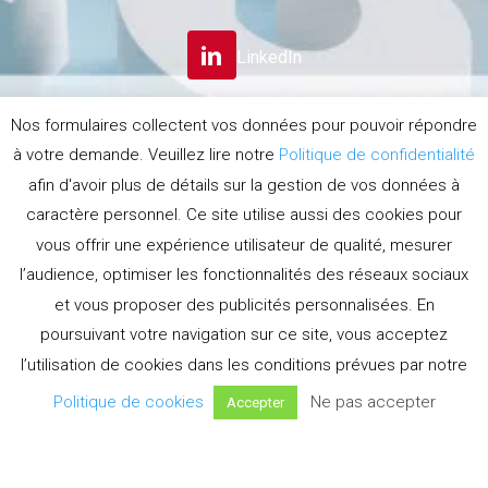
LinkedIn
Nos formulaires collectent vos données pour pouvoir répondre
S’INSCRIRE A LA
à votre demande. Veuillez lire notre
Politique de confidentialité
NEWSLETTER
afin d'avoir plus de détails sur la gestion de vos données à
caractère personnel. Ce site utilise aussi des cookies pour
Politique de confidentialité
vous offrir une expérience utilisateur de qualité, mesurer
Politique d'utilisation des cookies
Conditions générales
l’audience, optimiser les fonctionnalités des réseaux sociaux
et vous proposer des publicités personnalisées. En
poursuivant votre navigation sur ce site, vous acceptez
l’utilisation de cookies dans les conditions prévues par notre
Copyright 2026 Soleil Digital | Tous droits
Politique de cookies
Ne pas accepter
Accepter
réservés