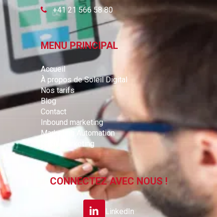
+41 21 566 58 80
MENU PRINCIPAL
Accueil
À propos de Soleil Digital
Nos tarifs
Blog
Contact
Inbound marketing
Marketing Automation
Email marketing
CONNECTEZ AVEC NOUS !
LinkedIn