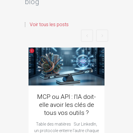
blog
Voir tous les posts
MCP ou API : l'IA doit-
ozze
elle avoir les clés de
qui 
tous vos outils ?
Goo
Table des matières Sur LinkedIn,
Ta
un protocole enterre l'autre chaque
constr