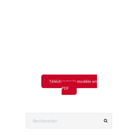
PRÉ-AUDIT LLM
Retrouvez notre
modèle
de pré-audit
LLM
et ce qu'il contient
Télécharger le modèle en
PDF