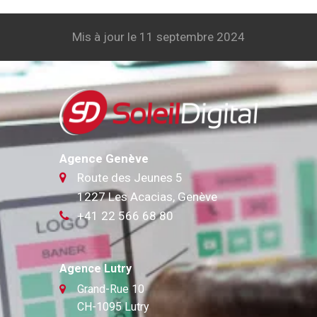
Mis à jour le 11 septembre 2024
Agence Genève
Route des Jeunes 5
1227 Les Acacias, Genève
+41 22 566 68 80
Agence Lutry
Grand-Rue 10
CH-1095 Lutry